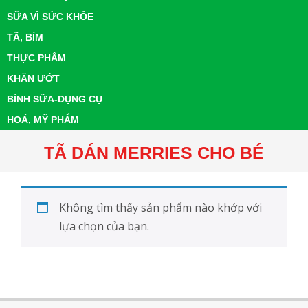
SỮA VÌ SỨC KHỎE
TÃ, BỈM
THỰC PHẨM
KHĂN ƯỚT
BÌNH SỮA-DỤNG CỤ
HOÁ, MỸ PHẨM
TÃ DÁN MERRIES CHO BÉ
Không tìm thấy sản phẩm nào khớp với
lựa chọn của bạn.