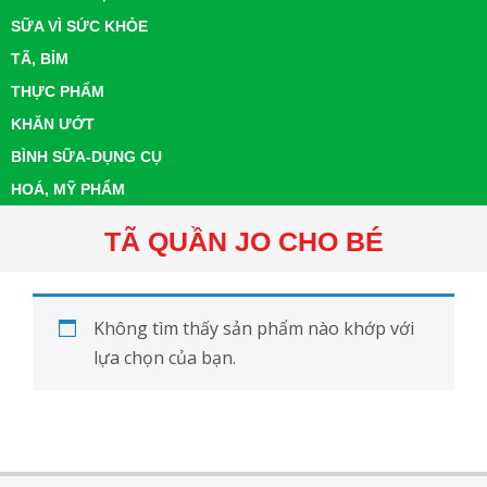
SỮA VÌ SỨC KHỎE
TÃ, BỈM
THỰC PHẨM
KHĂN ƯỚT
BÌNH SỮA-DỤNG CỤ
HOÁ, MỸ PHẨM
TÃ QUẦN JO CHO BÉ
Không tìm thấy sản phẩm nào khớp với
lựa chọn của bạn.