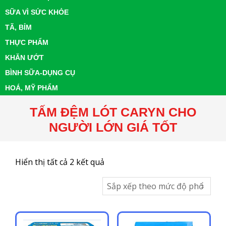
SỮA VÌ SỨC KHỎE
TÃ, BỈM
THỰC PHẨM
KHĂN ƯỚT
BÌNH SỮA-DỤNG CỤ
HOÁ, MỸ PHẨM
TẤM ĐỆM LÓT CARYN CHO
NGƯỜI LỚN GIÁ TỐT
Đã
Hiển thị tất cả 2 kết quả
sắp
xếp
theo
mức