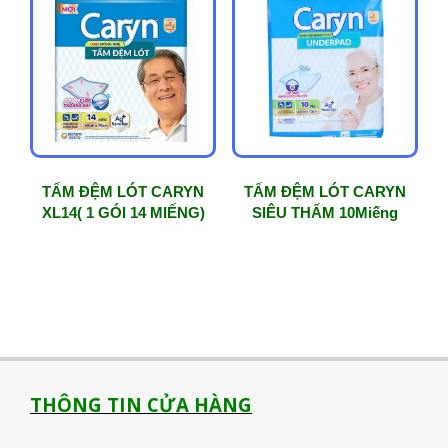
độ
phổ
biến
TẤM ĐỆM LÓT CARYN
TẤM ĐỆM LÓT CARYN
XL14( 1 GÓI 14 MIẾNG)
SIÊU THẤM 10Miếng
THÔNG TIN CỬA HÀNG