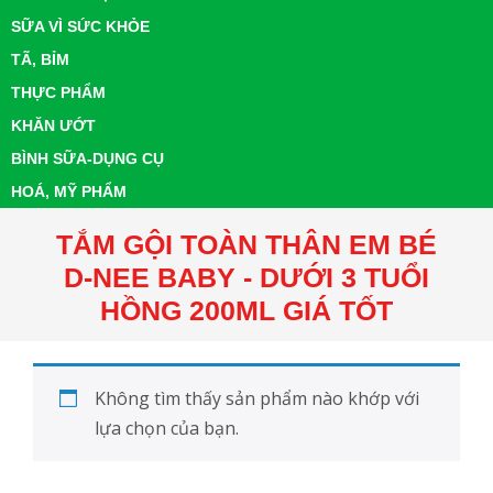
SỮA VÌ SỨC KHỎE
TÃ, BỈM
THỰC PHẨM
KHĂN ƯỚT
BÌNH SỮA-DỤNG CỤ
HOÁ, MỸ PHẨM
TẮM GỘI TOÀN THÂN EM BÉ
D-NEE BABY - DƯỚI 3 TUỔI
HỒNG 200ML GIÁ TỐT
Không tìm thấy sản phẩm nào khớp với
lựa chọn của bạn.