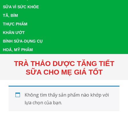
SỮA VÌ SỨC KHỎE
TÃ, BỈM
THỰC PHẨM
KHĂN ƯỚT
BÌNH SỮA-DỤNG CỤ
HOÁ, MỸ PHẨM
TRÀ THẢO DƯỢC TĂNG TIẾT
SỮA CHO MẸ GIÁ TỐT
Không tìm thấy sản phẩm nào khớp với
lựa chọn của bạn.