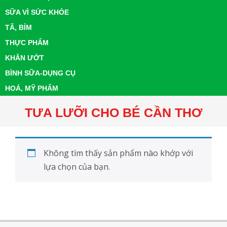
SỮA VÌ SỨC KHỎE
TÃ, BỈM
THỰC PHẨM
KHĂN ƯỚT
BÌNH SỮA-DỤNG CỤ
HOÁ, MỸ PHẨM
TƯA LƯỠI CHO BÉ CẦN THƠ
Không tìm thấy sản phẩm nào khớp với
lựa chọn của bạn.