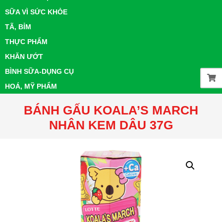
SỮA VÌ SỨC KHỎE
TÃ, BỈM
THỰC PHẨM
KHĂN ƯỚT
BÌNH SỮA-DỤNG CỤ
HOÁ, MỸ PHẨM
BÁNH GẤU KOALA’S MARCH
NHÂN KEM DÂU 37G