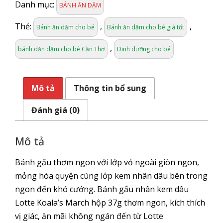
MARCH
Danh mục:
BÁNH ĂN DẶM
NHÂN
KEM
Thẻ:
,
,
Bánh ăn dặm cho bé
Bánh ăn dặm cho bé giá tốt
DÂU
37G
,
bánh dăn dặm cho bé Cần Thơ
Dinh dưỡng cho bé
số
lượng
Mô tả
Thông tin bổ sung
Đánh giá (0)
Mô tả
Bánh gấu thơm ngon với lớp vỏ ngoài giòn ngon,
mỏng hòa quyện cùng lớp kem nhân dâu bên trong
ngon đến khó cướng. Bánh gấu nhân kem dâu
Lotte Koala’s March hộp 37g thơm ngon, kích thích
vị giác, ăn mãi không ngán đến từ Lotte