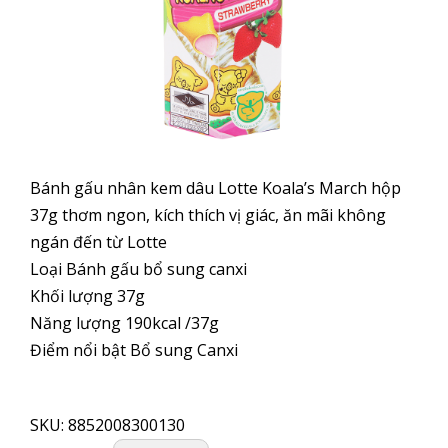
Bánh gấu nhân kem dâu Lotte Koala’s March hộp
37g thơm ngon, kích thích vị giác, ăn mãi không
ngán đến từ Lotte
Loại Bánh gấu bổ sung canxi
Khối lượng 37g
Năng lượng 190kcal /37g
Điểm nổi bật Bổ sung Canxi
BÁNH
GẤU
SKU:
8852008300130
KOALA'S