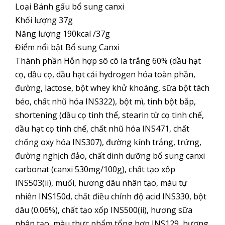
Loại Bánh gấu bổ sung canxi
Khối lượng 37g
Năng lượng 190kcal /37g
Điểm nổi bật Bổ sung Canxi
Thành phần Hỗn hợp sô cô la trắng 60% (dầu hạt
cọ, dầu cọ, dầu hạt cải hydrogen hóa toàn phần,
đường, lactose, bột whey khử khoáng, sữa bột tách
béo, chất nhũ hóa INS322), bột mì, tinh bột bắp,
shortening (dầu cọ tinh thể, stearin từ cọ tinh chế,
dầu hạt cọ tinh chế, chất nhũ hóa INS471, chất
chống oxy hóa INS307), đường kính trắng, trứng,
đường nghịch đảo, chất dinh dưỡng bổ sung canxi
carbonat (canxi 530mg/100g), chất tạo xốp
INS503(ii), muối, hương dâu nhân tạo, màu tự
nhiên INS150d, chất điều chỉnh độ acid INS330, bột
dâu (0.06%), chất tạo xốp INS500(ii), hương sữa
nhân tạo, màu thực phẩm tổng hợp INS129, hương