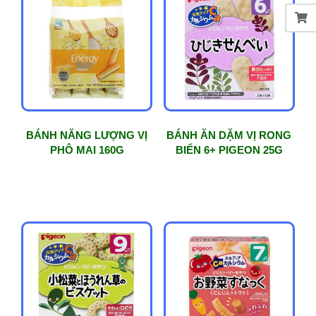
độ
phổ
biến
BÁNH NĂNG LƯỢNG VỊ
BÁNH ĂN DẶM VỊ RONG
PHÔ MAI 160G
BIỂN 6+ PIGEON 25G