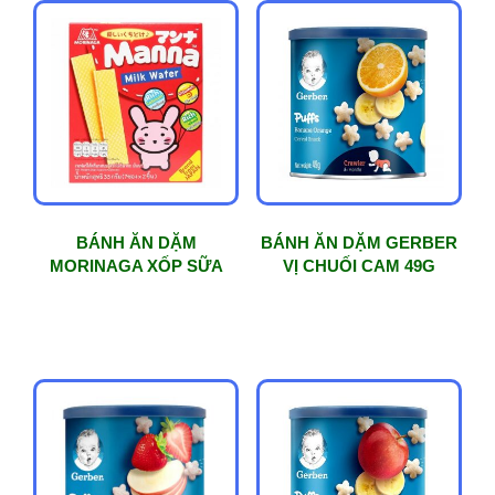
BÁNH ĂN DẶM
BÁNH ĂN DẶM GERBER
MORINAGA XỐP SỮA
VỊ CHUỐI CAM 49G