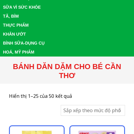
SỮA VÌ SỨC KHỎE
TÃ, BỈM
THỰC PHẨM
KHĂN ƯỚT
BÌNH SỮA-DỤNG CỤ
HOÁ, MỸ PHẨM
BÁNH DĂN DẶM CHO BÉ CẦN
THƠ
Đã
Hiển thị 1–25 của 50 kết quả
sắp
xếp
theo
mức