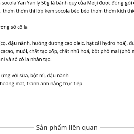
socola Yan Yan ly 50g là bánh quy của Meiji được đóng gói 
 thơm thơm thì lớp kem socola béo béo thơm thơm kích thích
ơng sô cô la
(cọ, đậu nành, hướng dương cao oleic, hạt cải hydro hoá), đ
acao, muối, chất tạo xốp, chất nhũ hoá, bột phô mai (phô m
ni và sô cô la nhân tạo.
 ứng với sữa, bột mì, đậu nành
hoáng mát, tránh ánh nắng trực tiếp
Sản phẩm liên quan