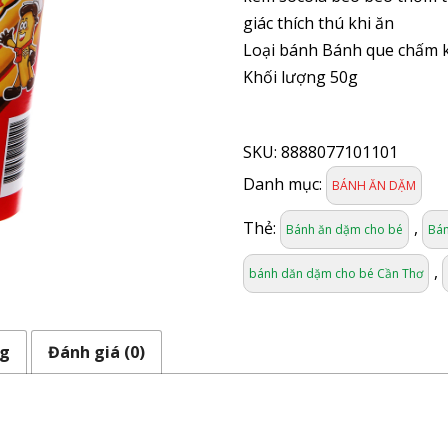
giác thích thú khi ăn
Loại bánh Bánh que chấm 
Khối lượng 50g
BÁNH
YAN
SKU:
8888077101101
YAN
CHOCOLATE
Danh mục:
BÁNH ĂN DẶM
số
lượng
Thẻ:
,
Bánh ăn dặm cho bé
Bán
,
bánh dăn dặm cho bé Cần Thơ
ng
Đánh giá (0)