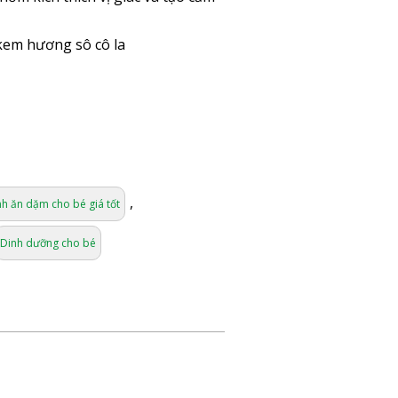
kem hương sô cô la
,
h ăn dặm cho bé giá tốt
Dinh dưỡng cho bé