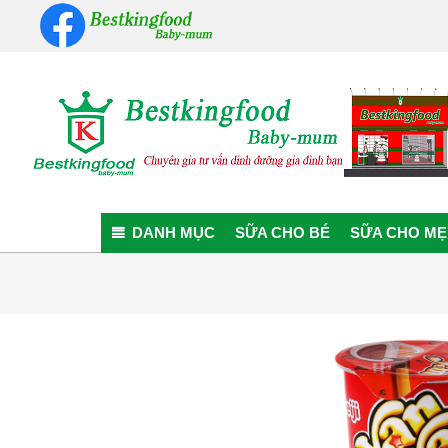
Skip
to
content
Bestkingfood
Baby-
DANH MỤC
SỮA CHO BÉ
SỮA CHO MẸ
mum