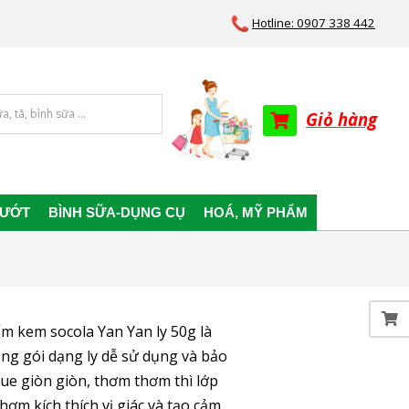
Hotline: 0907 338 442
Giỏ hàng
 ƯỚT
BÌNH SỮA-DỤNG CỤ
HOÁ, MỸ PHẨM
m kem socola Yan Yan ly 50g là
ng gói dạng ly dễ sử dụng và bảo
ue giòn giòn, thơm thơm thì lớp
ơm kích thích vị giác và tạo cảm