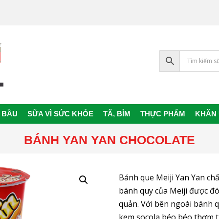
 BẦU
SỮA VÌ SỨC KHỎE
TÃ, BỈM
THỰC PHẨM
KHĂN
Primary
Navigation
BÁNH YAN YAN CHOCOLATE
Menu
Bánh que Meiji Yan Yan chấ
bánh quy của Meiji được đó
quản. Với bên ngoài bánh q
kem socola béo béo thơm th