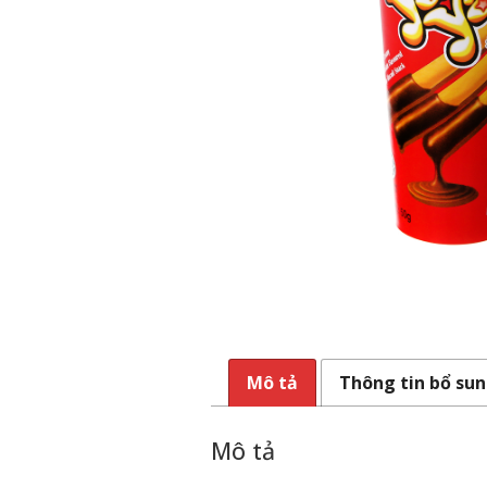
Mô tả
Thông tin bổ su
Mô tả