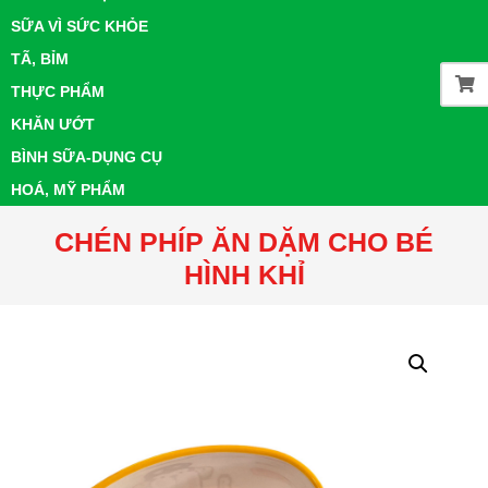
SỮA VÌ SỨC KHỎE
TÃ, BỈM
THỰC PHẨM
KHĂN ƯỚT
BÌNH SỮA-DỤNG CỤ
HOÁ, MỸ PHẨM
CHÉN PHÍP ĂN DẶM CHO BÉ
HÌNH KHỈ