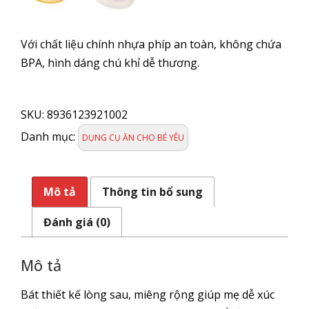
Với chất liệu chính nhựa phíp an toàn, không chứa
BPA, hình dáng chú khỉ dễ thương.
Chén
Phíp
SKU:
8936123921002
ăn
dặm
Danh mục:
DỤNG CỤ ĂN CHO BÉ YÊU
cho
bé
Hình
Mô tả
Thông tin bổ sung
KHỈ
số
Đánh giá (0)
lượng
Mô tả
Bát thiết kế lòng sau, miêng rộng giúp mẹ dễ xúc