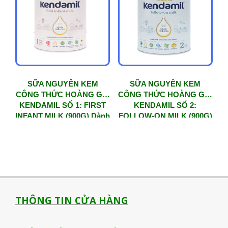
SỮA NGUYÊN KEM
SỮA NGUYÊN KEM
CÔNG THỨC HOÀNG GIA
CÔNG THỨC HOÀNG GIA
KENDAMIL SỐ 1: FIRST
KENDAMIL SỐ 2:
INFANT MILK (900G) Dành
FOLLOW-ON MILK (900G)
cho bé từ 0 – 6 tháng tuổi
Dành cho bé từ 6 – 12
tháng tuổi
THÔNG TIN CỬA HÀNG