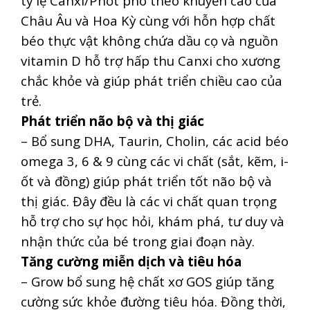
tỷ lệ Canxi/Phốt pho theo khuyến cáo của
Châu Âu và Hoa Kỳ cùng với hỗn hợp chất
béo thực vật không chứa dầu cọ và nguồn
vitamin D hỗ trợ hấp thu Canxi cho xương
chắc khỏe và giúp phát triển chiều cao của
trẻ.
Phát triển não bộ và thị giác
– Bổ sung DHA, Taurin, Cholin, các acid béo
omega 3, 6 & 9 cùng các vi chất (sắt, kẽm, i-
ốt và đồng) giúp phát triển tốt não bộ và
thị giác. Đây đều là các vi chất quan trọng
hỗ trợ cho sự học hỏi, khám phá, tư duy và
nhận thức của bé trong giai đoạn này.
Tăng cường miễn dịch và tiêu hóa
– Grow bổ sung hệ chất xơ GOS giúp tăng
cường sức khỏe đường tiêu hóa. Đồng thời,