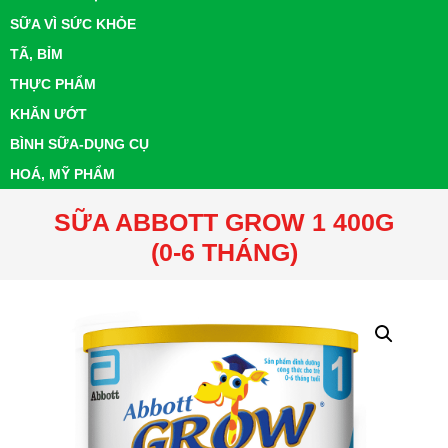
SỮA VÌ SỨC KHỎE
TÃ, BỈM
THỰC PHẨM
KHĂN ƯỚT
BÌNH SỮA-DỤNG CỤ
HOÁ, MỸ PHẨM
SỮA ABBOTT GROW 1 400G
(0-6 THÁNG)