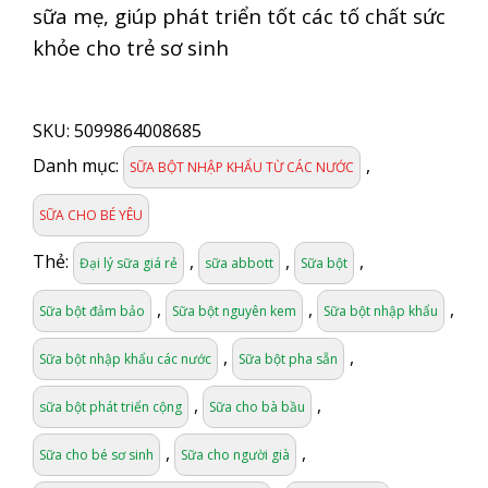
sữa mẹ, giúp phát triển tốt các tố chất sức
khỏe cho trẻ sơ sinh
SỮA
ABBOTT
SKU:
5099864008685
GROW
1
Danh mục:
,
SỮA BỘT NHẬP KHẨU TỪ CÁC NƯỚC
400G
(0-
SỮA CHO BÉ YÊU
6
tháng)
Thẻ:
,
,
,
Đại lý sữa giá rẻ
sữa abbott
Sữa bột
số
lượng
,
,
,
Sữa bột đảm bảo
Sữa bột nguyên kem
Sữa bột nhập khẩu
,
,
Sữa bột nhập khẩu các nước
Sữa bột pha sẵn
,
,
sữa bột phát triển cộng
Sữa cho bà bầu
,
,
Sữa cho bé sơ sinh
Sữa cho người già