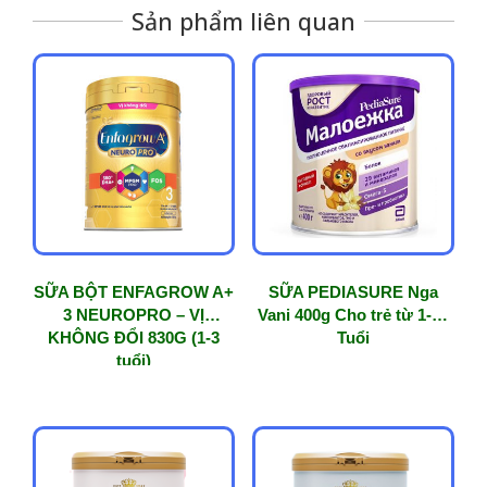
Sản phẩm liên quan
SỮA BỘT ENFAGROW A+
SỮA PEDIASURE Nga
3 NEUROPRO – VỊ
Vani 400g Cho trẻ từ 1-10
KHÔNG ĐỔI 830G (1-3
Tuổi
tuổi)