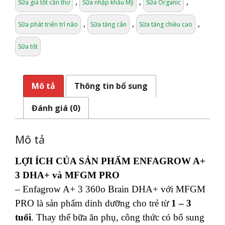
,
,
,
Sữa giá tốt cần thơ
Sữa nhập khẩu Mỹ
Sữa Organic
,
,
,
Sữa phát triển trí não
Sữa tăng cân
Sữa tăng chiều cao
Sữa tốt
Mô tả
Thông tin bổ sung
Đánh giá (0)
Mô tả
LỢI ÍCH CỦA SẢN PHẨM ENFAGROW A+
3 DHA+ và MFGM PRO
– Enfagrow A+ 3 360o Brain DHA+ với MFGM
PRO là sản phẩm dinh dưỡng cho trẻ từ
1 – 3
tuổi
. Thay thế bữa ăn phụ, công thức có bổ sung