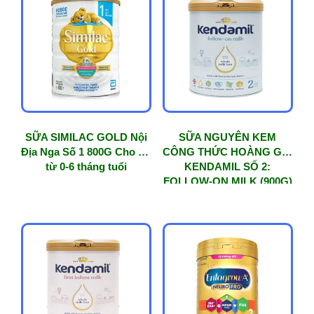
SỮA SIMILAC GOLD Nội
SỮA NGUYÊN KEM
Địa Nga Số 1 800G Cho trẻ
CÔNG THỨC HOÀNG GIA
từ 0-6 tháng tuổi
KENDAMIL SỐ 2:
FOLLOW-ON MILK (900G)
Dành cho bé từ 6 – 12
tháng tuổi