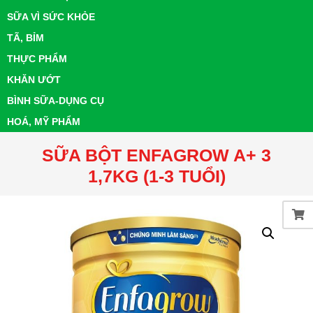
SỮA VÌ SỨC KHỎE
TÃ, BỈM
THỰC PHẨM
KHĂN ƯỚT
BÌNH SỮA-DỤNG CỤ
HOÁ, MỸ PHẨM
SỮA BỘT ENFAGROW A+ 3
1,7KG (1-3 TUỔI)