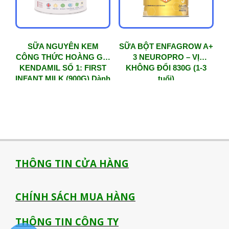
SỮA NGUYÊN KEM
SỮA BỘT ENFAGROW A+
CÔNG THỨC HOÀNG GIA
3 NEUROPRO – VỊ
KENDAMIL SỐ 1: FIRST
KHÔNG ĐỔI 830G (1-3
INFANT MILK (900G) Dành
tuổi)
cho bé từ 0 – 6 tháng tuổi
THÔNG TIN CỬA HÀNG
CHÍNH SÁCH MUA HÀNG
THÔNG TIN CÔNG TY