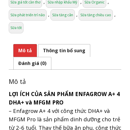
,
,
,
Sữa giá tốt cần thơ
Sữa nhập khẩu Mỹ
Sữa Organic
,
,
,
Sữa phát triển trí não
Sữa tăng cân
Sữa tăng chiều cao
Sữa tốt
Mô tả
Thông tin bổ sung
Đánh giá (0)
Mô tả
LỢI ÍCH CỦA SẢN PHẨM ENFAGROW A+ 4
DHA+ và MFGM PRO
– Enfagrow A+ 4 với công thức DHA+ và
MFGM Pro là sản phẩm dinh dưỡng cho trẻ
từ 2-6 tuổi. Thay thế bữa ăn phụ, công thức