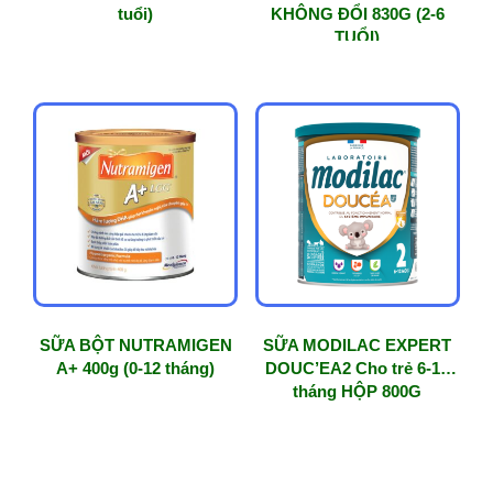
tuổi)
KHÔNG ĐỔI 830G (2-6
TUỔI)
SỮA BỘT NUTRAMIGEN
SỮA MODILAC EXPERT
A+ 400g (0-12 tháng)
DOUC’EA2 Cho trẻ 6-12
tháng HỘP 800G