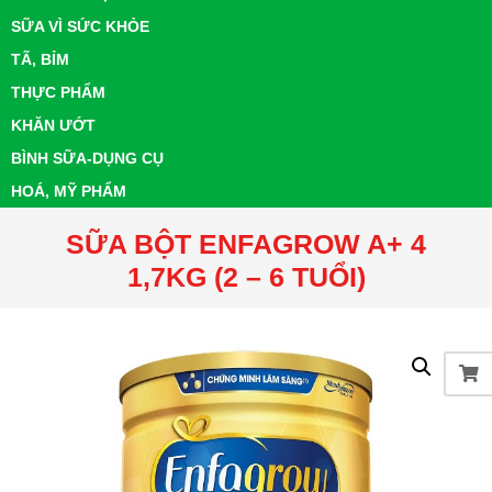
SỮA VÌ SỨC KHỎE
TÃ, BỈM
THỰC PHẨM
KHĂN ƯỚT
BÌNH SỮA-DỤNG CỤ
HOÁ, MỸ PHẨM
SỮA BỘT ENFAGROW A+ 4
1,7KG (2 – 6 TUỔI)