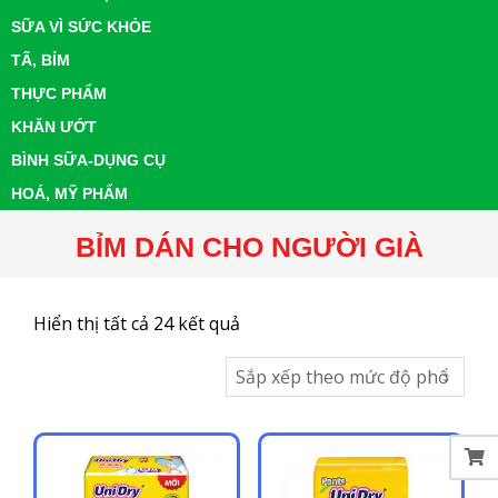
SỮA VÌ SỨC KHỎE
TÃ, BỈM
THỰC PHẨM
KHĂN ƯỚT
BÌNH SỮA-DỤNG CỤ
HOÁ, MỸ PHẨM
BỈM DÁN CHO NGƯỜI GIÀ
Đã
Hiển thị tất cả 24 kết quả
sắp
xếp
theo
mức
độ