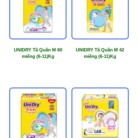
phổ
biến
UNIDRY Tã Quần M 60
UNIDRY Tã Quần M 42
miếng (6-11)Kg
miếng (6-11)Kg