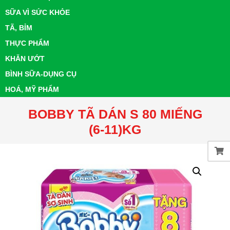
SỮA VÌ SỨC KHỎE
TÃ, BỈM
THỰC PHẨM
KHĂN ƯỚT
BÌNH SỮA-DỤNG CỤ
HOÁ, MỸ PHẨM
BOBBY TÃ DÁN S 80 MIẾNG
(6-11)KG