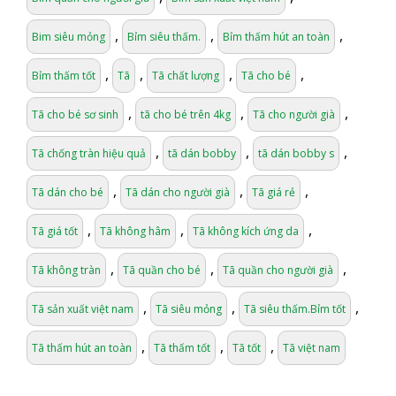
,
,
,
Bim siêu mỏng
Bỉm siêu thấm.
Bỉm thấm hút an toàn
,
,
,
,
Bỉm thấm tốt
Tã
Tã chất lượng
Tã cho bé
,
,
,
Tã cho bé sơ sinh
tã cho bé trên 4kg
Tã cho người già
,
,
,
Tã chống tràn hiệu quả
tã dán bobby
tã dán bobby s
,
,
,
Tã dán cho bé
Tã dán cho người già
Tã giá rẻ
,
,
,
Tã giá tốt
Tã không hâm
Tã không kích ứng da
,
,
,
Tã không tràn
Tã quần cho bé
Tã quần cho người già
,
,
,
Tã sản xuất việt nam
Tã siêu mỏng
Tã siêu thấm.Bỉm tốt
,
,
,
Tã thấm hút an toàn
Tã thấm tốt
Tã tốt
Tã việt nam