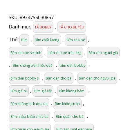
BOBBY
Tã
SKU:
8934755030857
Dán
S
Danh mục:
,
TÃ BOBBY
TÃ CHO BÉ YÊU
80
miếng
Thẻ:
,
,
,
Bỉm
Bỉm chất lượng
Bỉm cho bé
(6-
11)Kg
,
,
Bỉm cho bé sơ sinh
bỉm cho bé trên 4kg
Bỉm cho người già
số
lượng
,
,
,
Bỉm chống tràn hiệu quả
bỉm dán bobby
,
,
,
bỉm dán bobby s
Bỉm dán cho bé
Bỉm dán cho người già
,
,
,
Bỉm giá rẻ
Bỉm giá tốt
Bỉm không hâm
,
,
Bỉm không kích ứng da
Bỉm không tràn
,
,
Bỉm nhập khẩu châu âu
Bỉm quần cho bé
,
,
Bỉm quần cho người già
Bỉm sản xuất việt nam