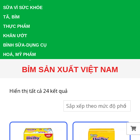
SỮA VÌ SỨC KHỎE
TÃ, BỈM
THỰC PHẨM
KHĂN ƯỚT
BÌNH SỮA-DỤNG CỤ
HOÁ, MỸ PHẨM
BỈM SẢN XUẤT VIỆT NAM
Đã
Hiển thị tất cả 24 kết quả
sắp
xếp
theo
mức
độ