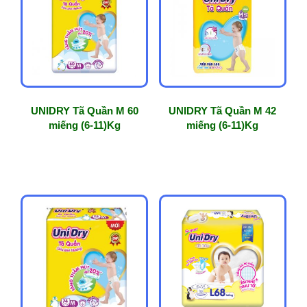
phổ
biến
UNIDRY Tã Quần M 60
UNIDRY Tã Quần M 42
miếng (6-11)Kg
miếng (6-11)Kg