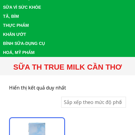
SỮA VÌ SỨC KHỎE
TÃ, BỈM
THỰC PHẨM
KHĂN ƯỚT
BÌNH SỮA-DỤNG CỤ
HOÁ, MỸ PHẨM
SỮA TH TRUE MILK CẦN THƠ
Hiển thị kết quả duy nhất