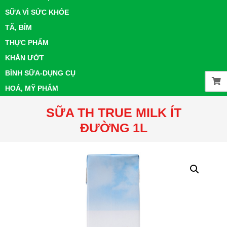
SỮA VÌ SỨC KHỎE
TÃ, BỈM
THỰC PHẨM
KHĂN ƯỚT
BÌNH SỮA-DỤNG CỤ
HOÁ, MỸ PHẨM
SỮA TH TRUE MILK ÍT
ĐƯỜNG 1L