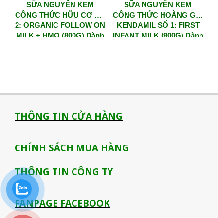
SỮA NGUYÊN KEM
SỮA NGUYÊN KEM
CÔNG THỨC HỮU CƠ SỐ
CÔNG THỨC HOÀNG GIA
2: ORGANIC FOLLOW ON
KENDAMIL SỐ 1: FIRST
MILK + HMO (800G) Dành
INFANT MILK (900G) Dành
cho trẻ từ 6-12 tháng tuổi
cho bé từ 0 – 6 tháng tuổi
– Bổ sung HMOs
THÔNG TIN CỬA HÀNG
CHÍNH SÁCH MUA HÀNG
THÔNG TIN CÔNG TY
FANPAGE FACEBOOK