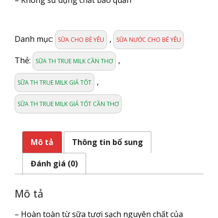
SỮA
TH
Danh mục:
,
TRUE
SỮA CHO BÉ YÊU
SỮA NƯỚC CHO BÉ YÊU
MILK
Thẻ:
,
ÍT
SỮA TH TRUE MILK CẦN THƠ
ĐƯỜNG
,
1L
SỮA TH TRUE MILK GIÁ TỐT
số
lượng
SỮA TH TRUE MILK GIÁ TỐT CẦN THƠ
Mô tả
Thông tin bổ sung
Đánh giá (0)
Mô tả
– Hoàn toàn từ sữa tươi sạch nguyên chất của