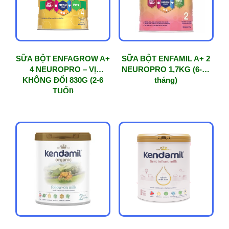
SỮA BỘT ENFAGROW A+
SỮA BỘT ENFAMIL A+ 2
4 NEUROPRO – VỊ
NEUROPRO 1,7KG (6-12
KHÔNG ĐỔI 830G (2-6
tháng)
TUỔI)