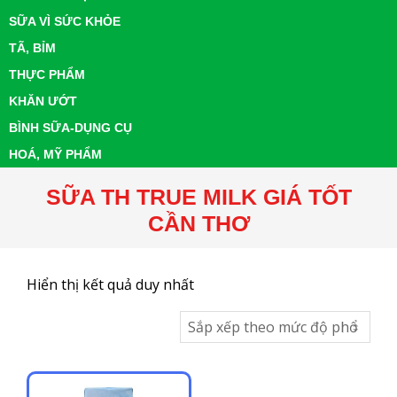
SỮA VÌ SỨC KHỎE
TÃ, BỈM
THỰC PHẨM
KHĂN ƯỚT
BÌNH SỮA-DỤNG CỤ
HOÁ, MỸ PHẨM
SỮA TH TRUE MILK GIÁ TỐT
CẦN THƠ
Hiển thị kết quả duy nhất