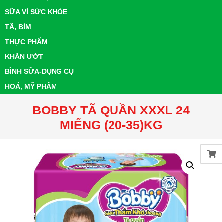
SỮA VÌ SỨC KHỎE
TÃ, BỈM
THỰC PHẨM
KHĂN ƯỚT
BÌNH SỮA-DỤNG CỤ
HOÁ, MỸ PHẨM
BOBBY TÃ QUẦN XXXL 24
MIẾNG (20-35)KG