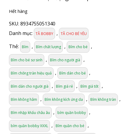
Hết hàng
SKU:
8934755051340
Danh mục:
,
TÃ BOBBY
TÃ CHO BÉ YÊU
Thẻ:
,
,
,
Bỉm
Bỉm chất lượng
Bỉm cho bé
,
,
Bỉm cho bé sơ sinh
Bỉm cho người già
,
,
Bỉm chống tràn hiệu quả
Bỉm dán cho bé
,
,
,
Bỉm dán cho người già
Bỉm giá rẻ
Bỉm giá tốt
,
,
,
Bỉm không hâm
Bỉm không kích ứng da
Bỉm không tràn
,
,
Bỉm nhập khẩu châu âu
bỉm quần bobby
,
,
bỉm quần bobby XXXL
Bỉm quần cho bé