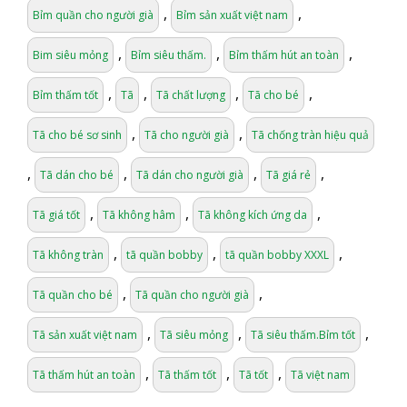
,
,
Bỉm quần cho người già
Bỉm sản xuất việt nam
,
,
,
Bim siêu mỏng
Bỉm siêu thấm.
Bỉm thấm hút an toàn
,
,
,
,
Bỉm thấm tốt
Tã
Tã chất lượng
Tã cho bé
,
,
Tã cho bé sơ sinh
Tã cho người già
Tã chống tràn hiệu quả
,
,
,
,
Tã dán cho bé
Tã dán cho người già
Tã giá rẻ
,
,
,
Tã giá tốt
Tã không hâm
Tã không kích ứng da
,
,
,
Tã không tràn
tã quần bobby
tã quần bobby XXXL
,
,
Tã quần cho bé
Tã quần cho người già
,
,
,
Tã sản xuất việt nam
Tã siêu mỏng
Tã siêu thấm.Bỉm tốt
,
,
,
Tã thấm hút an toàn
Tã thấm tốt
Tã tốt
Tã việt nam