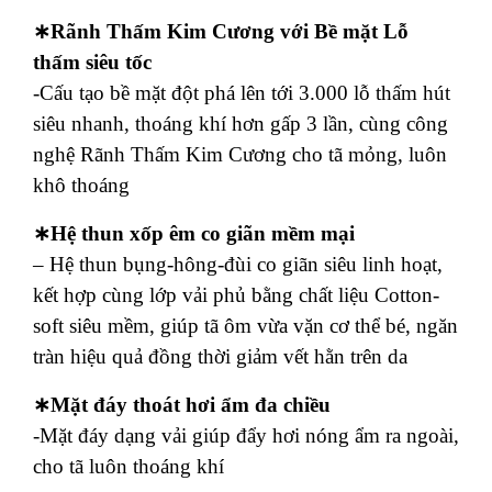
∗Rãnh Thấm Kim Cương với Bề mặt Lỗ
thấm siêu tốc
-Cấu tạo bề mặt đột phá lên tới 3.000 lỗ thấm hút
siêu nhanh, thoáng khí hơn gấp 3 lần, cùng công
nghệ Rãnh Thấm Kim Cương cho tã mỏng, luôn
khô thoáng
∗Hệ thun xốp êm co giãn mềm mại
– Hệ thun bụng-hông-đùi co giãn siêu linh hoạt,
kết hợp cùng lớp vải phủ bằng chất liệu Cotton-
soft siêu mềm, giúp tã ôm vừa vặn cơ thể bé, ngăn
tràn hiệu quả đồng thời giảm vết hằn trên da
∗Mặt đáy thoát hơi ẩm đa chiều
-Mặt đáy dạng vải giúp đẩy hơi nóng ẩm ra ngoài,
cho tã luôn thoáng khí